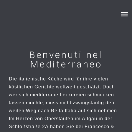
TRATTORIA
OBERSTAUFEN
bestille
acheter
Viagra
cialis
utan
en
recept
ligne
Benvenuti nel
Mediterraneo
Die italienische Küche wird für ihre vielen
köstlichen Gerichte weltweit geschätzt. Doch
wer sich mediterrane Leckereien schmecken
lassen möchte, muss nicht zwangsläufig den
weiten Weg nach Bella Italia auf sich nehmen.
Im Herzen von Oberstaufen im Allgäu in der
Schloßstraße 2A haben Sie bei Francesco &